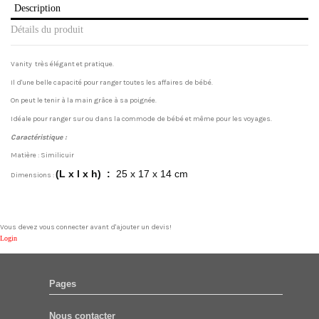
Description
Détails du produit
Vanity très élégant et pratique.
Il d'une belle capacité pour ranger toutes les affaires de bébé.
On peut le tenir à la main grâce à sa poignée.
Idéale pour ranger sur ou dans la commode de bébé et même pour les voyages.
Caractéristique :
Matière : Similicuir
(L x l x h) ‏ : ‎
25 x 17 x 14 cm
Dimensions :
Write review
No reviews
Matière(s)
Simili cuir
Sexe
Mixte
Vous devez vous connecter avant d'ajouter un devis!
Login
Référence
maria-gris
Pages
Nous contacter