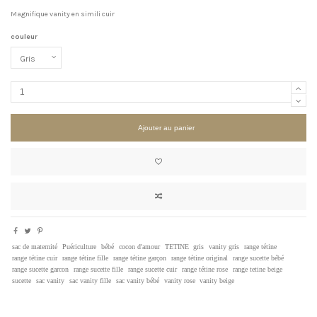
Magnifique vanity en simili cuir
couleur
Ajouter au panier
sac de maternité
Puériculture
bébé
cocon d'amour
TETINE
gris
vanity gris
range tétine
range tétine cuir
range tétine fille
range tétine garçon
range tétine original
range sucette bébé
range sucette garcon
range sucette fille
range sucette cuir
range tétine rose
range tetine beige
sucette
sac vanity
sac vanity fille
sac vanity bébé
vanity rose
vanity beige