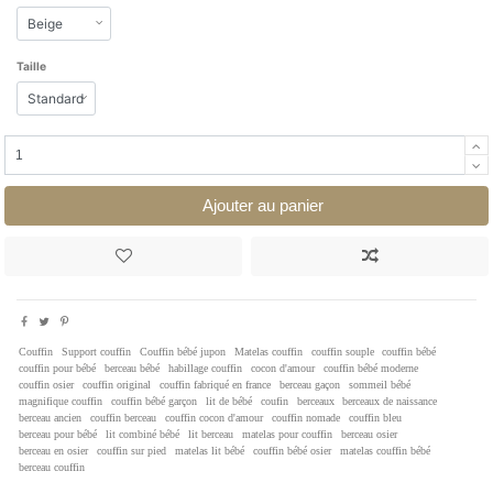
Taille
Ajouter au panier
Couffin
Support couffin
Couffin bébé jupon
Matelas couffin
couffin souple
couffin bébé
couffin pour bébé
berceau bébé
habillage couffin
cocon d'amour
couffin bébé moderne
couffin osier
couffin original
couffin fabriqué en france
berceau gaçon
sommeil bébé
magnifique couffin
couffin bébé garçon
lit de bébé
coufin
berceaux
berceaux de naissance
berceau ancien
couffin berceau
couffin cocon d'amour
couffin nomade
couffin bleu
berceau pour bébé
lit combiné bébé
lit berceau
matelas pour couffin
berceau osier
berceau en osier
couffin sur pied
matelas lit bébé
couffin bébé osier
matelas couffin bébé
berceau couffin