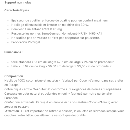
Support non inclus
Caractéristiques :
Epaisseur du couffin renforcée de ouatine pour un confort maximum
Habillage déhoussable et lavable en machine des 30°C.
Convient à un enfant entre 0 et 9kg.
Respecte les normes Européennes. Homologué NF/EN 1466 +A1
Ne s'utilise pas en voiture et n'est pas adaptable sur poussette.
Fabrication Portugal
Dimensions :
taille standard : 85 cm de long x 47 5 cm de large x 25 cm de profondeur
taille XL : 92 cm de long x 59,50 cm de large x 33,50 cm de profondeur
Composition :
Habillage 100% coton piqué et matelas - fabriqué par Cocon d'amour dans ses atelier
en Europe
Coton piqué certifié Oeko-Tex et conforme aux exigences de normes Européennes
Carcasse en osier naturel et poignées en cuir - fabriqué par notre partenaire
Européen
Confection artisanale. Fabriqué en Europe
dans nos ateliers Cocon d'Amour, avec
amour et passion.
Attention ! :
Il est important de retirer le coussin, la couette et l'édredon lorsque vous
couchez votre bébé, ces éléments ne sont que décoratifs.