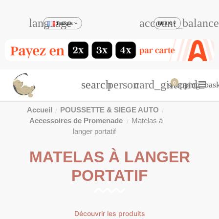
language
account_balance
Français
EUR €
search
person
card_giftcard
shopping_bask
0
Accueil
POUSSETTE & SIEGE AUTO
Accessoires de Promenade
Matelas à
langer portatif
MATELAS À LANGER
PORTATIF
Découvrir les produits