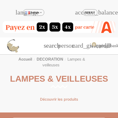
language
account_balance
Français
EUR €
search
person
card_giftcard
shopping_bask
0
Accueil
DECORATION
Lampes &
veilleuses
LAMPES & VEILLEUSES
Découvrir les produits