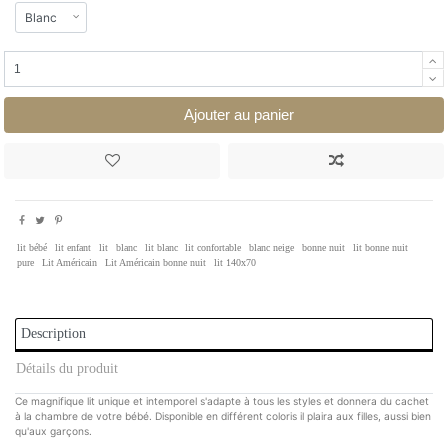
Ajouter au panier
lit bébé
lit enfant
lit
blanc
lit blanc
lit confortable
blanc neige
bonne nuit
lit bonne nuit
pure
Lit Américain
Lit Américain bonne nuit
lit 140x70
Description
Détails du produit
Ce magnifique lit unique et intemporel s'adapte à tous les styles et donnera du cachet
à la chambre de votre bébé. Disponible en différent coloris il plaira aux filles, aussi bien
qu'aux garçons.