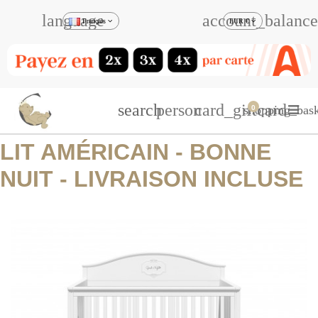
language
account_balance
Français
EUR €
search
person
card_giftcard
shopping_bask
0
LIT AMÉRICAIN - BONNE
NUIT - LIVRAISON INCLUSE