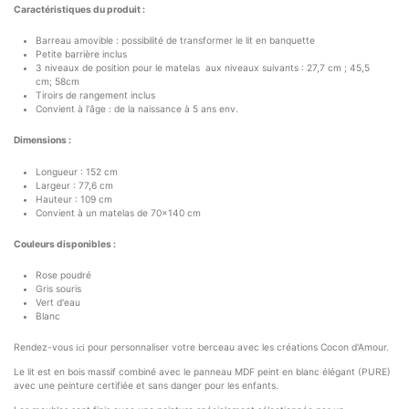
Caractéristiques du produit :
Barreau amovible : possibilité de transformer le lit en banquette
Petite barrière inclus
3 niveaux de position pour le matelas aux niveaux suivants : 27,7 cm ; 45,5
cm; 58cm
Tiroirs de rangement inclus
Convient à l'âge : de la naissance à 5 ans env.
Dimensions :
Longueur : 152 cm
Largeur : 77,6 cm
Hauteur : 109 cm
Convient à un matelas de 70x140 cm
Couleurs disponibles :
Rose poudré
Gris souris
Vert d'eau
Blanc
Rendez-vous
pour personnaliser votre berceau avec les créations Cocon d'Amour.
ici
Le lit est en bois massif combiné avec le panneau MDF peint en blanc élégant (PURE)
avec une peinture certifiée et sans danger pour les enfants.