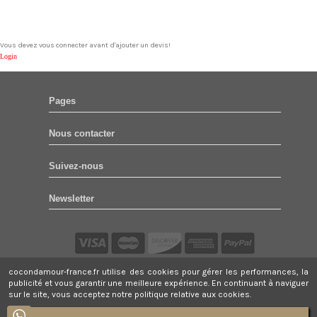
Write review
No reviews
Matière(s)
Coton
Conseil d'entretien
Lavage en machine à 30°C.
Vous devez vous connecter avant d'ajouter un devis!
Login
Référence
BABBI02
Pages
Nous contacter
Suivez-nous
Newsletter
cocondamour-france.fr utilise des cookies pour gérer les performances, la
Tous droits réservés.
© COCON D'AMOUR 2021.
publicité et vous garantir une meilleure expérience. En continuant à naviguer
sur le site, vous acceptez notre politique relative aux cookies.