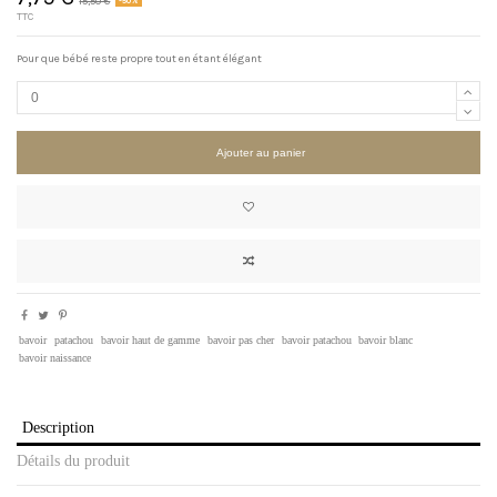
15,50 €
-50%
TTC
Pour que bébé reste propre tout en étant élégant
Ajouter au panier
bavoir
patachou
bavoir haut de gamme
bavoir pas cher
bavoir patachou
bavoir blanc
bavoir naissance
Description
Détails du produit