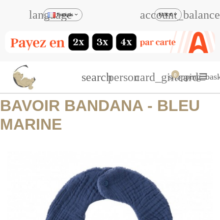
language
account_balance
Français
EUR €
search
person
card_giftcard
shopping_bask
0
BAVOIR BANDANA - BLEU
MARINE