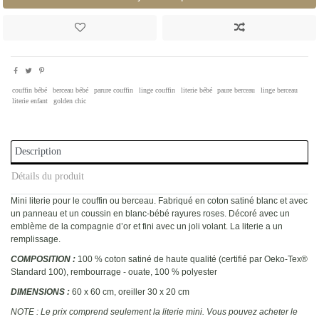
couffin bébé
berceau bébé
parure couffin
linge couffin
literie bébé
paure berceau
linge berceau
literie enfant
golden chic
Description
Détails du produit
Mini literie pour le couffin ou berceau. Fabriqué en coton satiné blanc et avec
un panneau et un coussin en blanc-bébé rayures roses. Décoré avec un
emblème de la compagnie d’or et fini avec un joli volant. La literie a un
remplissage.
COMPOSITION :
100 % coton satiné de haute qualité (certifié par Oeko-Tex®
Standard 100), rembourrage - ouate, 100 % polyester
DIMENSIONS :
60 x 60 cm, oreiller 30 x 20 cm
NOTE : Le prix comprend seulement la literie mini. Vous pouvez acheter le