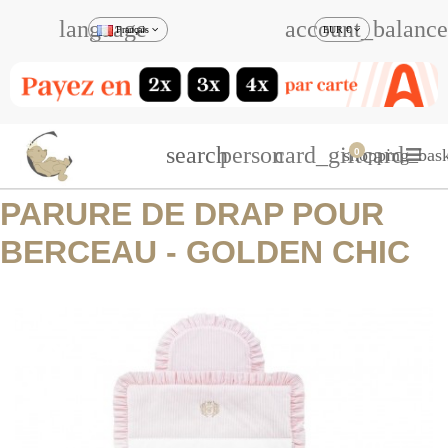
language
account_balance
Français
EUR €
search
person
card_giftcard
shopping_bask
0
PARURE DE DRAP POUR
BERCEAU - GOLDEN CHIC