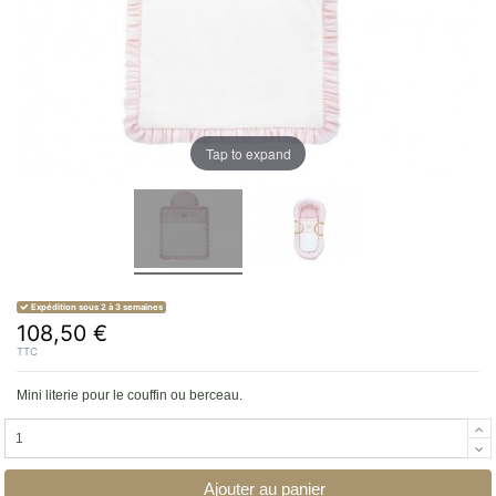
Tap to expand
Expédition sous 2 à 3 semaines
108,50 €
TTC
Mini literie pour le
couffin ou berceau
.
Ajouter au panier