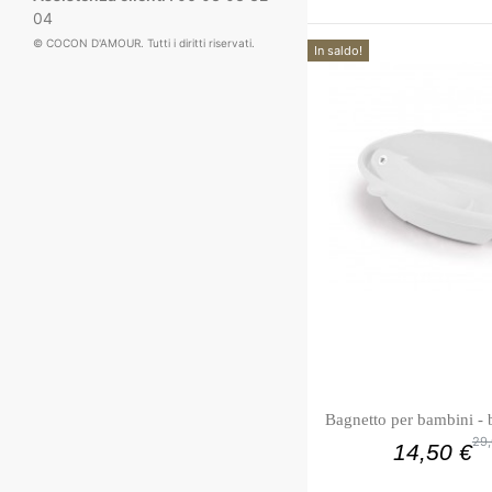
04
© COCON D'AMOUR. Tutti i diritti riservati.
In saldo!
Bagnetto per bambini -
29,
14,50 €