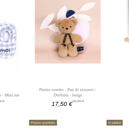
Piuma orsetto - Pan di zenzero -
i - Mini me
Dorlotin - beige
0 €
35,00 €
17,50 €
Prezzo scontato
In saldo!