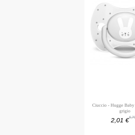
Ciuccio - Hugge Baby 
grigio
6,7
2,01 €