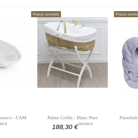
Prezzo scontato
Prezzo scont
 bianco - CAM
Palme Coffin - Blanc Pure
Pantofole
00 €
269,00 €
188,30 €