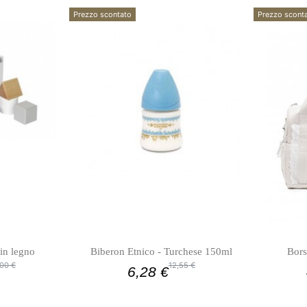
Prezzo scontato
Prezzo scont
in legno
Biberon Etnico - Turchese 150ml
Bors
00 €
12,55 €
6,28 €