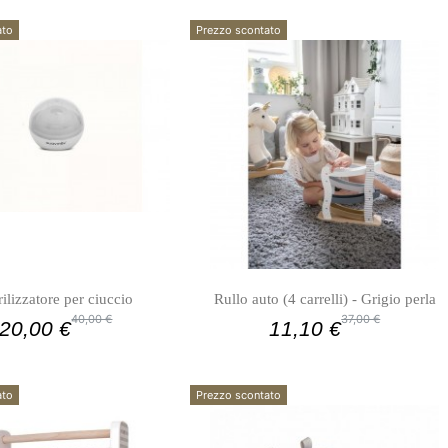
ato
Prezzo scontato
rilizzatore per ciuccio
Rullo auto (4 carrelli) - Grigio perla
40,00 €
37,00 €
20,00 €
11,10 €
ato
Prezzo scontato