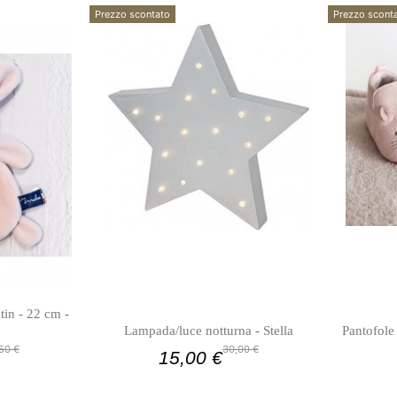
Prezzo scontato
Prezzo scont
tin - 22 cm -
Lampada/luce notturna - Stella
Pantofole
50 €
30,00 €
15,00 €