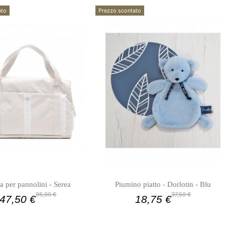
ato
Prezzo scontato
a per pannolini - Serea
Piumino piatto - Dorlotin - Blu
95,00 €
37,50 €
47,50 €
18,75 €