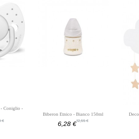
- Coniglio -
Biberon Etnico - Bianco 150ml
Decor
0 €
12,55 €
6,28 €