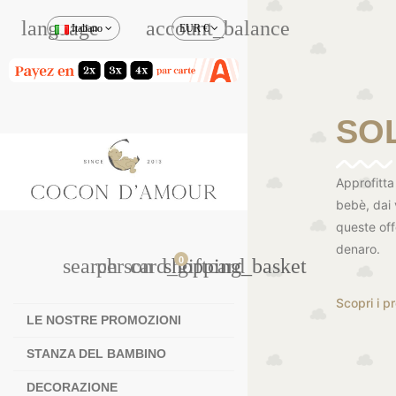
language
account_balance
Italiano
EUR €
SOL
Approfitta
bebè, dai 
queste off
denaro.
search
person
card_giftcard
shopping_basket
0
Scopri i pr
LE NOSTRE PROMOZIONI
STANZA DEL BAMBINO
DECORAZIONE