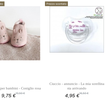
ato
Prezzo scontato
Ciuccio - annuncio - La mia sorellina
 per bambini - Coniglio rosa
sta arrivando
19,50 €
16,50 €
9,75 €
4,95 €