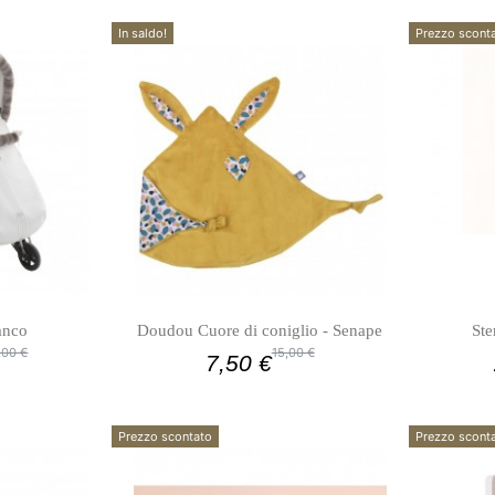
In saldo!
Prezzo scont
anco
Doudou Cuore di coniglio - Senape
Ste
,00 €
15,00 €
7,50 €
Prezzo scontato
Prezzo scont